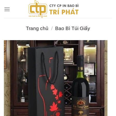
Chuyển
đến
nội
dung
Trang chủ
/
Bao Bì Túi Giấy