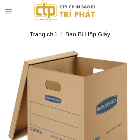
Chuyển
đến
nội
dung
Trang chủ
/
Bao Bì Hộp Giấy