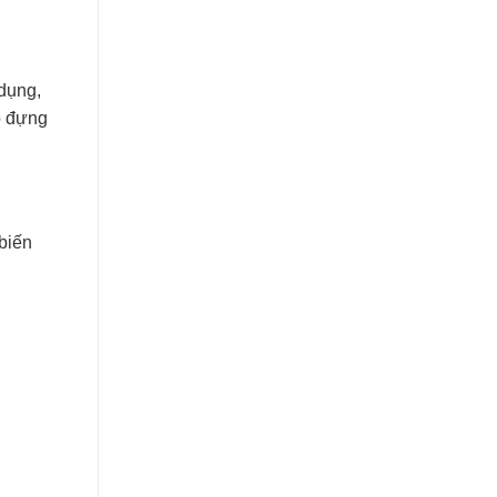
dụng,
ộp đựng
biến