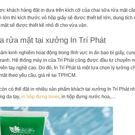
c khách hàng đặt in dựa trên kích cỡ của chai sữa rửa mặt c
lớn thì kích thước vỏ hộp giấy sẽ được thiết kế lớn, dung tích 
mặt sẽ được thiết kế nhỏ đi cho vừa vặn.
a rửa mặt tại xưởng In Trí Phát
 năm kinh nghiệm hoạt động trong lĩnh vực in ấn bao bì giấy, cu
tranh. Hệ thống máy in của Trí Phát cũng được đầu tư chuyên n
iên tay nghề cao. Do đó, In Trí Phát là một lựa chọn lý tưởng c
mặt theo yêu cầu, giá rẻ tại TPHCM.
òn có thể đặt in nhiều sản phẩm khách tại xưởng In Trí Phát n
ng da tay
,
in hộp đựng toner
,
in hộp đựng nước hoa
,…