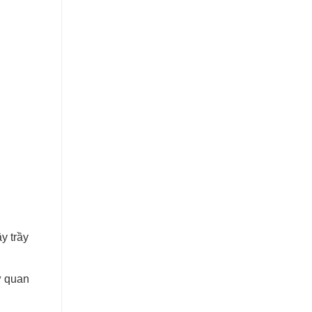
y trầy
ự quan