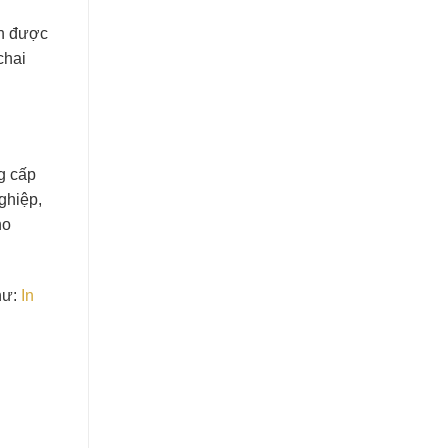
ần được
chai
ng cấp
ghiệp,
ho
hư:
In