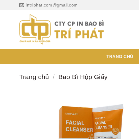
Chuyển
intriphat.com@gmail.com
đến
nội
dung
TRANG CHỦ
Trang chủ
/
Bao Bì Hộp Giấy