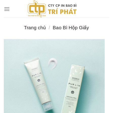
Chuyển
đến
nội
dung
Trang chủ
/
Bao Bì Hộp Giấy