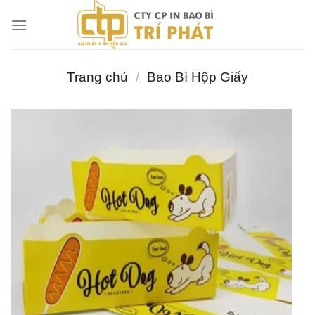
Chuyển
đến
nội
dung
Trang chủ
/
Bao Bì Hộp Giấy