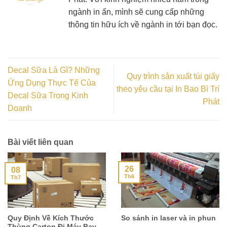
ngành in ấn, mình sẽ cung cấp những
thông tin hữu ích về ngành in tới bạn đọc.
Decal Sữa Là Gì? Những
Quy trình sản xuất túi giấy
Ứng Dụng Thực Tế Của
theo yêu cầu tại In Bao Bì Trí
Decal Sữa Trong Kinh
Phát
Doanh
Bài viết liên quan
26
08
Th6
Th7
Quy Định Về Kích Thước
So sánh in laser và in phun
Thùng Carton Đi Máy Bay