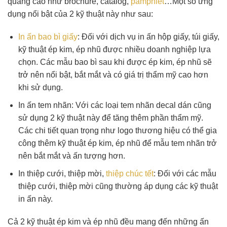
quảng cáo như brochure, catalog,
pamphlet
…Một số ứng
dụng nổi bật của 2 kỹ thuật này như sau:
In ấn bao bì giấy
: Đối với dịch vụ in ấn hộp giấy, túi giấy,
kỹ thuật ép kim, ép nhũ được nhiều doanh nghiệp lựa
chọn. Các mẫu bao bì sau khi được ép kim, ép nhũ sẽ
trở nên nổi bật, bắt mắt và có giá trị thẩm mỹ cao hơn
khi sử dụng.
In ấn tem nhãn: Với các loại tem nhãn decal dán cũng
sử dụng 2 kỹ thuật này để tăng thêm phần thẩm mỹ.
Các chi tiết quan trọng như logo thương hiệu có thể gia
công thêm kỹ thuật ép kim, ép nhũ để mẫu tem nhãn trở
nên bắt mắt và ấn tượng hơn.
In thiệp cưới, thiệp mời,
thiệp chúc tết
: Đối với các mẫu
thiệp cưới, thiệp mời cũng thường áp dụng các kỹ thuật
in ấn này.
Cả 2 kỹ thuật ép kim và ép nhũ đều mang đến những ấn