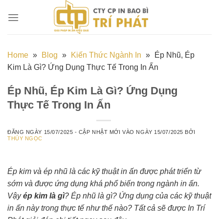
Chuyển
đến
nội
dung
Home
»
Blog
»
Kiến Thức Ngành In
»
Ép Nhũ, Ép
Kim Là Gì? Ứng Dụng Thực Tế Trong In Ấn
Ép Nhũ, Ép Kim Là Gì? Ứng Dụng
Thực Tế Trong In Ấn
ĐĂNG NGÀY
15/07/2025
- CẬP NHẬT MỚI VÀO NGÀY
15/07/2025
BỞI
THÚY NGỌC
Ép kim và ép nhũ là các kỹ thuật in ấn được phát triển từ
sớm và được ứng dụng khá phổ biến trong ngành in ấn.
Vậy
ép kim là gì
? Ép nhũ là gì? Ứng dụng của các kỹ thuật
in ấn này trong thực tế như thế nào? Tất cả sẽ được In Trí