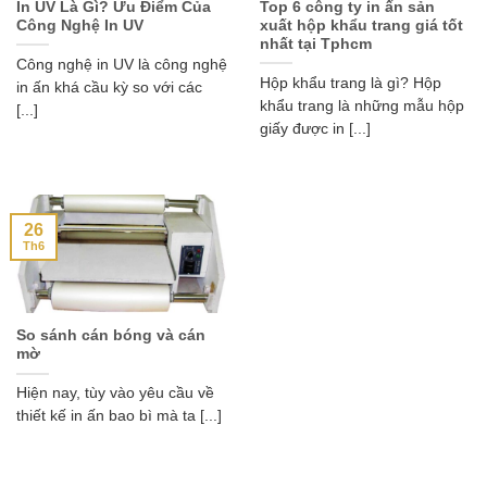
In UV Là Gì? Ưu Điểm Của
Top 6 công ty in ấn sản
Công Nghệ In UV
xuất hộp khẩu trang giá tốt
nhất tại Tphcm
Công nghệ in UV là công nghệ
Hộp khẩu trang là gì? Hộp
in ấn khá cầu kỳ so với các
khẩu trang là những mẫu hộp
[...]
giấy được in [...]
26
Th6
So sánh cán bóng và cán
mờ
Hiện nay, tùy vào yêu cầu về
thiết kế in ấn bao bì mà ta [...]