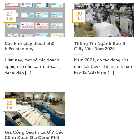
27
09
Th6
Th7
Các khổ giấy decal phổ
Thông Tin Ngành Bao Bì
biến hiện nay
Giấy Việt Nam 2025
Hiện nay, một số các doanh
Năm 2021, do tác động của
nghiệp có nhu cầu in decal ,
đại dịch Covid-19, ngành bao
decal dán [...]
bì giấy Việt Nam [...]
22
Th7
Gia Công Sau In Là Gì? Các
Công Đoạn Gia Công Phổ