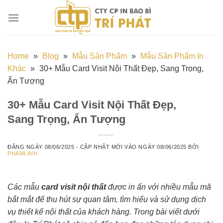
Chuyển
đến
nội
dung
Home
»
Blog
»
Mẫu Sản Phẩm
»
Mẫu Sản Phẩm In
Khác
»
30+ Mẫu Card Visit Nội Thất Đẹp, Sang Trọng,
Ấn Tượng
30+ Mẫu Card Visit Nội Thất Đẹp,
Sang Trọng, Ấn Tượng
ĐĂNG NGÀY
08/06/2025
- CẬP NHẬT MỚI VÀO NGÀY
08/06/2025
BỞI
PHAMLINH
Các mẫu
card visit nội thất
được in ấn với nhiều mẫu mã
bắt mắt để thu hút sự quan tâm, tìm hiểu và sử dụng dịch
vụ thiết kế nội thất của khách hàng. Trong bài viết dưới