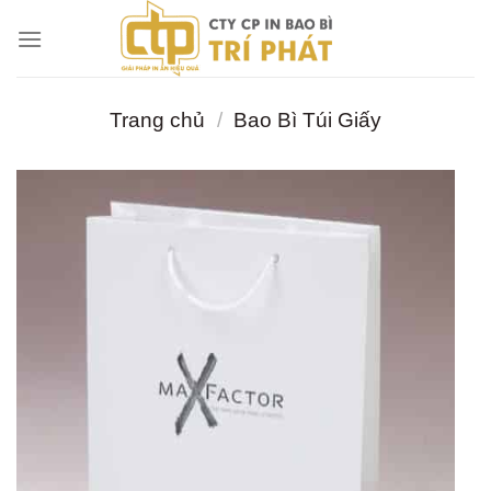
Chuyển
đến
nội
dung
Trang chủ
/
Bao Bì Túi Giấy