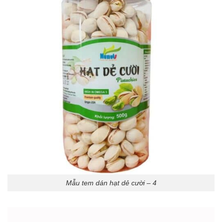
Mẫu tem dán hạt dẻ cười – 4