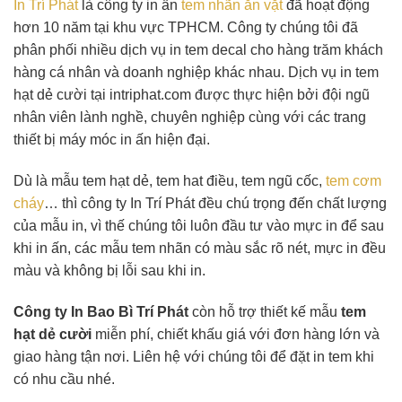
In Trí Phát
là công ty in ấn
tem nhãn ăn vặt
đã hoạt động
hơn 10 năm tại khu vực TPHCM. Công ty chúng tôi đã
phân phối nhiều dịch vụ in tem decal cho hàng trăm khách
hàng cá nhân và doanh nghiệp khác nhau. Dịch vụ in tem
hạt dẻ cười tại intriphat.com được thực hiện bởi đội ngũ
nhân viên lành nghề, chuyên nghiệp cùng với các trang
thiết bị máy móc in ấn hiện đại.
Dù là mẫu tem hạt dẻ, tem hat điều, tem ngũ cốc,
tem cơm
cháy
… thì công ty In Trí Phát đều chú trọng đến chất lượng
của mẫu in, vì thế chúng tôi luôn đầu tư vào mực in để sau
khi in ấn, các mẫu tem nhãn có màu sắc rõ nét, mực in đều
màu và không bị lỗi sau khi in.
Công ty In Bao Bì Trí Phát
còn hỗ trợ thiết kế mẫu
tem
hạt dẻ cười
miễn phí, chiết khấu giá với đơn hàng lớn và
giao hàng tận nơi. Liên hệ với chúng tôi để đặt in tem khi
có nhu cầu nhé.