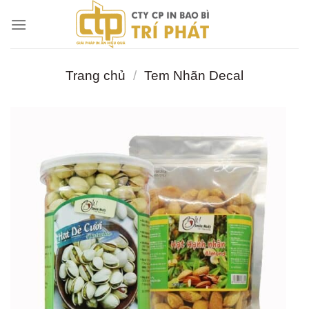
Chuyển
đến
nội
dung
Trang chủ
/
Tem Nhãn Decal