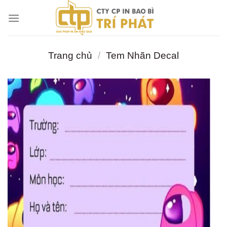
Chuyển
đến
nội
dung
Trang chủ
/
Tem Nhãn Decal