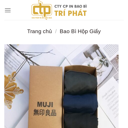
Chuyển
đến
nội
dung
Trang chủ
/
Bao Bì Hộp Giấy