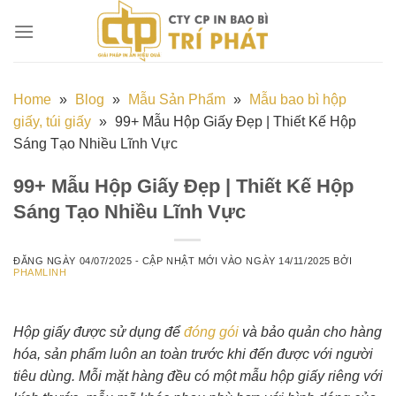
Chuyển
đến
nội
dung
Home
»
Blog
»
Mẫu Sản Phẩm
»
Mẫu bao bì hộp
giấy, túi giấy
»
99+ Mẫu Hộp Giấy Đẹp | Thiết Kế Hộp
Sáng Tạo Nhiều Lĩnh Vực
99+ Mẫu Hộp Giấy Đẹp | Thiết Kế Hộp
Sáng Tạo Nhiều Lĩnh Vực
ĐĂNG NGÀY
04/07/2025
- CẬP NHẬT MỚI VÀO NGÀY
14/11/2025
BỞI
PHAMLINH
Hộp giấy được sử dụng để
đóng gói
và bảo quản cho hàng
hóa, sản phẩm luôn an toàn trước khi đến được với người
tiêu dùng. Mỗi mặt hàng đều có một mẫu hộp giấy riêng với