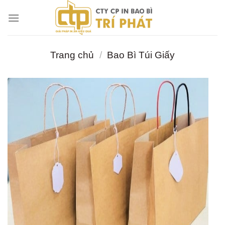
Chuyển
đến
nội
dung
Trang chủ
/
Bao Bì Túi Giấy