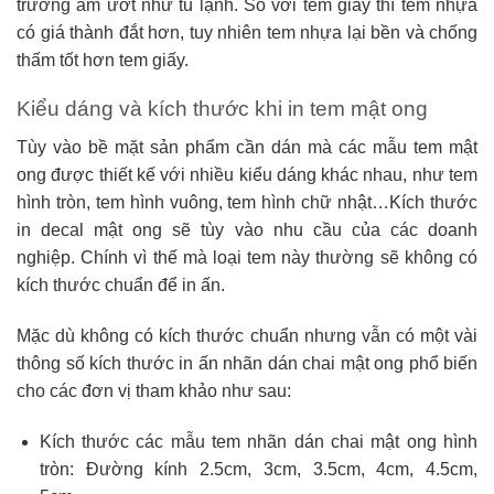
trường ẩm ướt như tủ lạnh. So với tem giấy thì tem nhựa
có giá thành đắt hơn, tuy nhiên tem nhựa lại bền và chống
thấm tốt hơn tem giấy.
Kiểu dáng và kích thước khi in tem mật ong
Tùy vào bề mặt sản phẩm cần dán mà các mẫu tem mật
ong được thiết kế với nhiều kiểu dáng khác nhau, như tem
hình tròn, tem hình vuông, tem hình chữ nhật…Kích thước
in decal mật ong sẽ tùy vào nhu cầu của các doanh
nghiệp. Chính vì thế mà loại tem này thường sẽ không có
kích thước chuẩn để in ấn.
Mặc dù không có kích thước chuẩn nhưng vẫn có một vài
thông số kích thước in ấn nhãn dán chai mật ong phổ biến
cho các đơn vị tham khảo như sau:
Kích thước các mẫu tem nhãn dán chai mật ong hình
tròn: Đường kính 2.5cm, 3cm, 3.5cm, 4cm, 4.5cm,