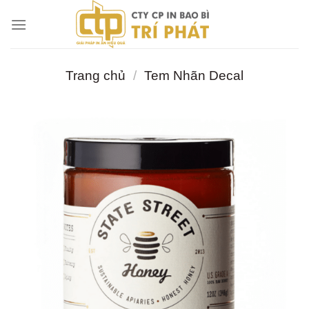
Chuyển
đến
nội
dung
Trang chủ
/
Tem Nhãn Decal