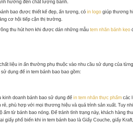
à ảnh hưởng đến chất lượng bánh.
ánh bao được thiết kế đẹp, ấn tượng, có
in logo
giúp thương hi
ăng cơ hội tiếp cận thị trường.
trông thu hút hơn khi được dán những mẫu
tem nhãn bánh kẹo
đ
 chất liệu in ấn thường phụ thuộc vào nhu cầu sử dụng của từn
 sử dụng để in tem bánh bao bao gồm:
ệu kinh doanh bánh bao sử dụng để
in tem nhãn thực phẩm
các l
rẻ, phù hợp với mọi thương hiệu và quá trình sản xuất. Tuy nhi
 độ ẩm từ bánh bao nóng. Để tránh tình trạng này, khách hàng t
i giấy phổ biến khi in tem bánh bao là Giấy Couche, giấy Kraft,