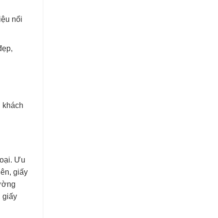
ệu nổi
ẹp,
g khách
oại. Ưu
ên, giấy
hường
 giấy