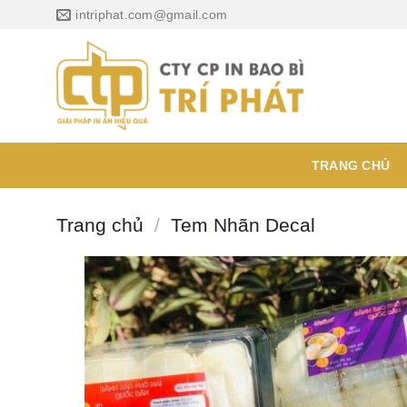
Chuyển
intriphat.com@gmail.com
đến
nội
dung
TRANG CHỦ
Trang chủ
/
Tem Nhãn Decal