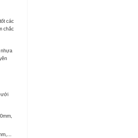
tốt các
m chắc
 nhựa
uyên
Dưới
 30mm,
2mm,…