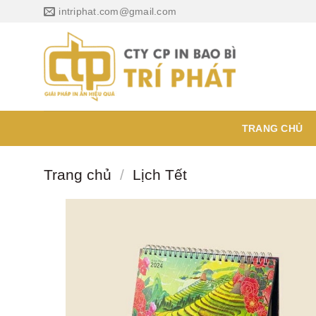
Chuyển
intriphat.com@gmail.com
đến
nội
dung
TRANG CHỦ
Trang chủ
/
Lịch Tết