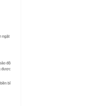
m ngặt
bảo độ
ng được
bền bỉ