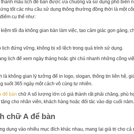
ở thành mẫu lịch để bàn được ưa chuộng và sử dụng phổ biến n
 ứng tốt các nhu cầu sử dụng thông thường đồng thời là một cô
 điểm cụ thể như:
t kiệm tối đa không gian bàn làm việc, tạo cảm giác gọn gàng, 
lịch đứng vững, không bị xô lệch trong quá trình sử dụng.
rang lịch để xem ngày tháng hoặc ghi chú nhanh những công vi
à không gian lý tưởng để in logo, slogan, thông tin liên hệ, gi
g suốt 365 ngày một cách vô cùng tự nhiên.
ch để bàn
chữ A số lượng lớn có giá thành rất phải chăng, phù h
tặng cho nhân viên, khách hàng hoặc đối tác vào dịp cuối năm.
ch chữ A để bàn
 ứng dụng vào nhiều mục đích khác nhau, mang lại giá trị cho cả