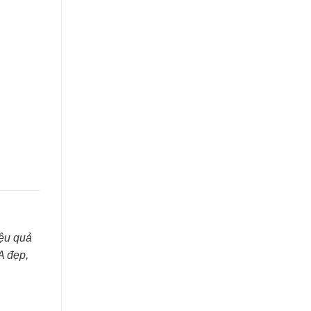
iệu quả
A đẹp,