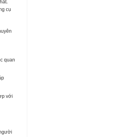
hất.
ng cụ
chuyên
ệc quan
úp
ợp với
 người