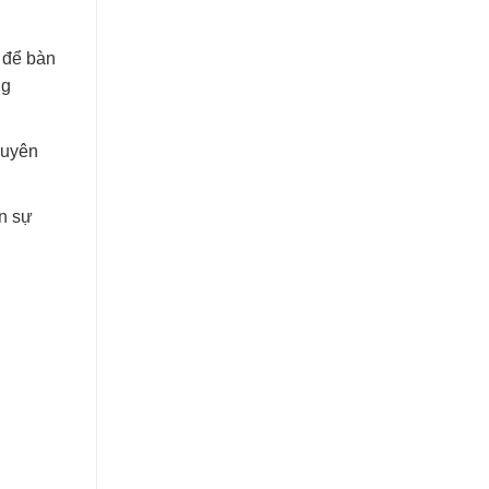
h để bàn
ng
huyên
ện sự