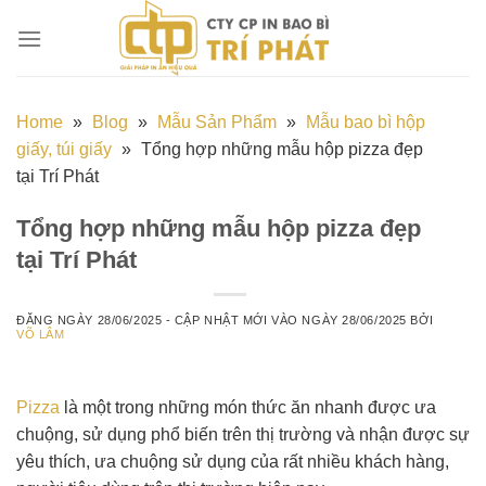
Chuyển
đến
nội
dung
Home
»
Blog
»
Mẫu Sản Phẩm
»
Mẫu bao bì hộp
giấy, túi giấy
»
Tổng hợp những mẫu hộp pizza đẹp
tại Trí Phát
Tổng hợp những mẫu hộp pizza đẹp
tại Trí Phát
ĐĂNG NGÀY
28/06/2025
- CẬP NHẬT MỚI VÀO NGÀY
28/06/2025
BỞI
VÕ LÂM
Pizza
là một trong những món thức ăn nhanh được ưa
chuộng, sử dụng phổ biến trên thị trường và nhận được sự
yêu thích, ưa chuộng sử dụng của rất nhiều khách hàng,