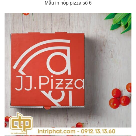
Mẫu in hộp pizza số 6