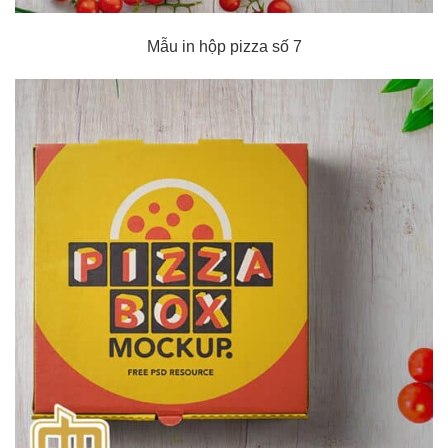
Mẫu in hộp pizza số 7