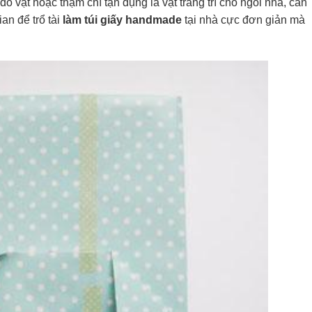
 vật hoặc thậm chí tận dụng là vật trang trí cho ngôi nhà, căn
an để trổ tài
làm túi giấy handmade
tại nhà cực đơn giản mà