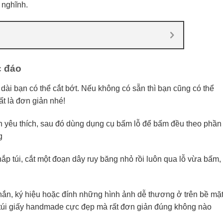
 nghĩnh.
c đáo
dài bạn có thể cắt bớt. Nếu không có sẵn thì bạn cũng có thể
t là đơn giản nhé!
 yêu thích, sau đó dùng dụng cụ bấm lỗ để bấm đều theo phần
g
ắp túi, cắt một đoạn dây ruy băng nhỏ rồi luôn qua lỗ vừa bấm,
 nhắn, ký hiệu hoặc đính những hình ảnh dễ thương ở trên bề mặ
m túi giấy handmade cực đẹp mà rất đơn giản đúng không nào