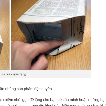
 túi giấy quà tặng
o cần nhũng sản phẩm độc quyền
lưu niệm nhỏ, gọn để tặng cho bạn bè của mình hoặc những bạ
 một nửa của mình trong dịp Noel này. Nếu món quà quà bạn kh