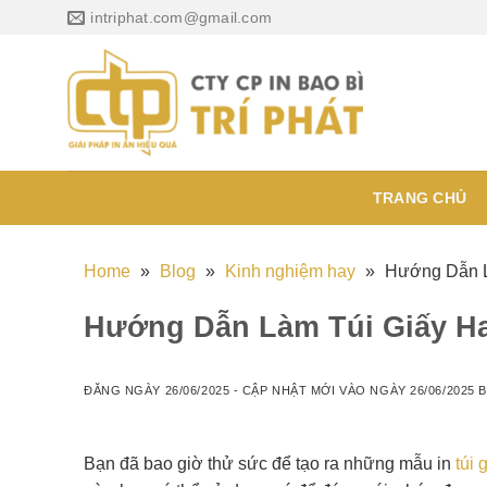
Chuyển
intriphat.com@gmail.com
đến
nội
dung
TRANG CHỦ
Home
»
Blog
»
Kinh nghiệm hay
»
Hướng Dẫn L
Hướng Dẫn Làm Túi Giấy H
ĐĂNG NGÀY
26/06/2025
- CẬP NHẬT MỚI VÀO NGÀY
26/06/2025
B
Bạn đã bao giờ thử sức để tạo ra những mẫu in
túi