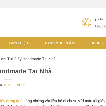
Chất 
Giá cạ
GIỚI THIỆU
DANH MỤC IN ẤN
BLOG
àm Túi Giấy Handmade Tại Nhà
andmade Tại Nhà
ỞI
INBAOBITRIPHAT
 giấy đựng quà
bằng những vật liệu bỏ đi chưa. Với mẫu túi giấy