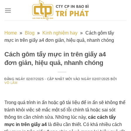
Chuyển
đến
nội
dung
Home
»
Blog
»
Kinh nghiệm hay
»
Cách gôm tẩy
mực in trên giấy a4 đơn giản, hiệu quả, nhanh chóng
Cách gôm tẩy mực in trên giấy a4
đơn giản, hiệu quả, nhanh chóng
ĐĂNG NGÀY
02/07/2025
- CẬP NHẬT MỚI VÀO NGÀY
02/07/2025
BỞI
VÕ LÂM
Trong quá trình in ấn hoặc gõ tài liệu để in ấn sẽ không thể
tránh khỏi việc sẽ mắc một số lỗi chính tả hoặc sai sót
thông tin cần chỉnh sửa. Những lúc này,
các cách tẩy
mực in trên giấy a4
là điều cần thiết. Có khá nhiều cách