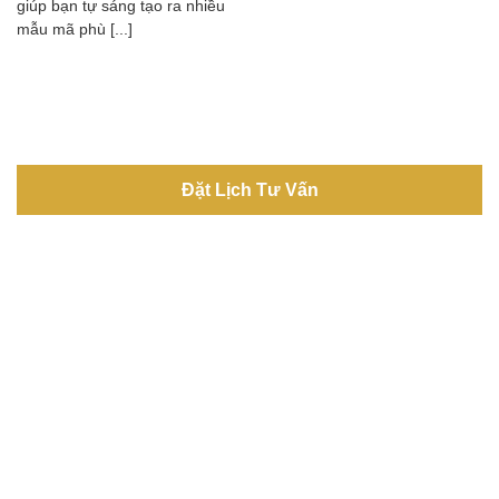
giúp bạn tự sáng tạo ra nhiều
mẫu mã phù [...]
Đặt Lịch Tư Vấn